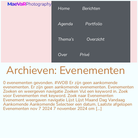
Home
Berichten
Agenda
Portfolio
Thema’s
Overzicht
Over
Privé
Archieven:
Evenementen
0 evenementen gevonden. #WOB Er zijn geen aankomende
evenementen. Er zijn geen aankomende evenementen. Evenementen
Zoeken en weergeven navigatie Zoeken Vul een keyword in. Zoek
voor Evenementen met keyword. Zoek naar Evenementen
Evenement weergaven navigatie Lijst Lijst Maand Dag Vandaag
Aankomende Aankomende Selecteer een datum. Laatste afgelopen
Evenementen nov 7 2024 7 november 2024 om […]