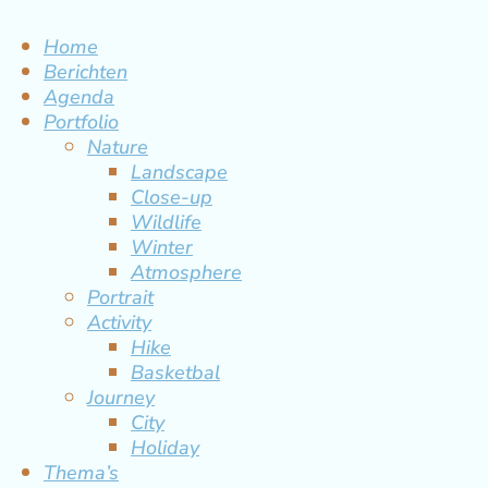
Home
Berichten
Agenda
Portfolio
Nature
Landscape
Close-up
Wildlife
Winter
Atmosphere
Portrait
Activity
Hike
Basketbal
Journey
City
Holiday
Thema’s