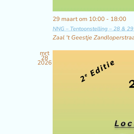
29 maart om 10:00
-
18:00
NNG – Tentoonstelling – 28 & 2
Zaal 't Geestje
Zandloperstr
mrt
28
2026