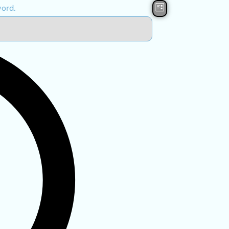
Evenement
ord.
Lijst
weergaven
navigatie