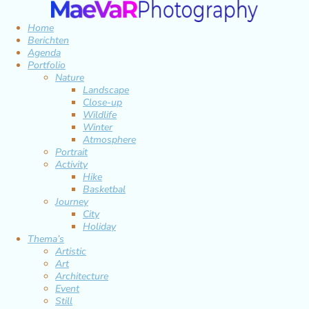
Home
Berichten
Agenda
Portfolio
Nature
Landscape
Close-up
Wildlife
Winter
Atmosphere
Portrait
Activity
Hike
Basketbal
Journey
City
Holiday
Thema’s
Artistic
Art
Architecture
Event
Still