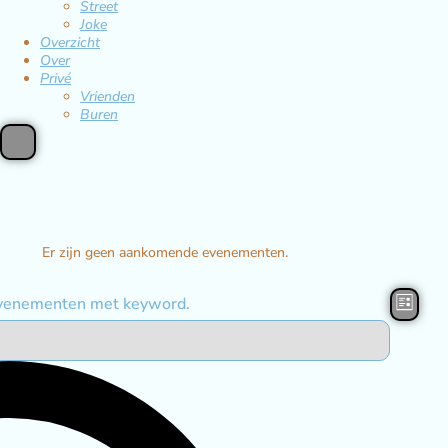
Street
Joke
Overzicht
Over
Privé
Vrienden
Buren
Er zijn geen aankomende evenementen.
Even
 Evenementen met keyword.
Lijst
weer
naviga