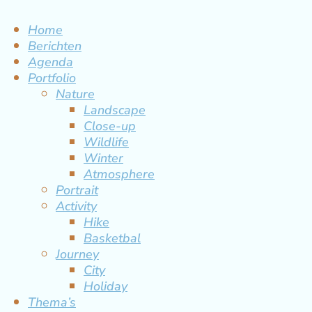
Home
Berichten
Agenda
Portfolio
Nature
Landscape
Close-up
Wildlife
Winter
Atmosphere
Portrait
Activity
Hike
Basketbal
Journey
City
Holiday
Thema’s