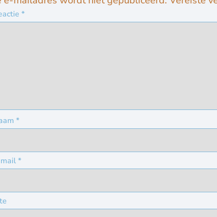
e e-mailadres wordt niet gepubliceerd.
Vereiste v
eactie
*
aam
*
-mail
*
te